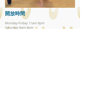
開放時間
Monday-Friday 11am-9pm
Saturday 8am-8pm
Sunday 11am-8pm
SUBSCRIBE FOR UPDATES
Subscribe Now
聯絡我們
教室：
九龍太子彌敦道749號歐亞銀行大廈11樓B室
Unit B, 11/f, European Asian Bank Building ,
749 Nathan Road,