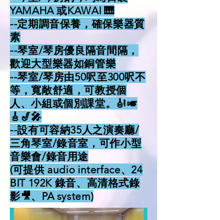
YAMAHA 或KAWAI 🎹
--定期調音保養，確保樂器質
素
--琴室/琴房優良隔音間隔，
歡迎大型樂器如銅管樂
--琴室/琴房由50呎至300呎不
等，寬敞舒適，可教授個
人、小組或個別課堂。🎻🎺
🎸🎷🎤
--設有可容納35人之演奏廳/
三角琴室/錄音室，可作小型
音樂會/錄音用途
(可提供 audio interface、24
BIT 192K 錄音、高清格式錄
影🎥、PA system)