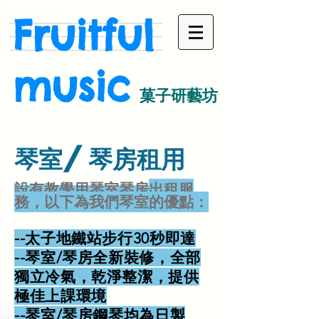
Fruitful
music
菓子研藝坊
琴室/琴房租用
​設有教學用琴室琴房
出租服
務，以下為我們琴室的優點：
--太子地鐵站步行30秒即達
--琴室/琴房全新裝修，全部
獨立冷氣，乾淨整潔，提供
極佳上課環境
--琴室/琴房鋼琴均為日製