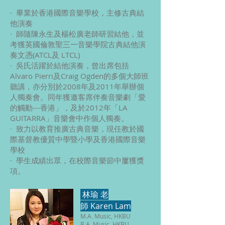
· 畢業於香港國際音樂學校，主修古典結
他演奏
· 師隨陳永生及楊松廣老師研習結他，並
考獲英國倫敦聖三一音樂學院古典結他演
奏文憑(ATCL及 LTCL)
· 吳氏活躍於結他演奏，曾出席包括
Alvaro Pierri及Craig Ogden的多個大師班
聽講，亦分別於2008年及2011年舉辦個
人獨奏會。同年獲邀客席伴奏音樂劇「愛
的觸動---香港」，及於2012年「LA
GUITARRA」音樂會中作個人獨奏。
· 致力以教育推廣古典音樂，現任教於國
際基督教優質中學暨小學及香港國際音樂
學校
· 學生成績出眾，在校際音樂節中屢獲獎
項。
林瑜 老
師
Karen Lam
M.A. Music, HKBU
B.A. Music, HKBU