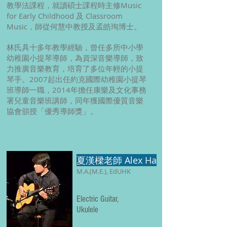
教學法課程，就讀碩士課程時主修Music
for Early Childhood 及 Classroom
Music，師從何慧中教授及孟皓珣博士。
林氏具十多年教學經驗，曾任多所中小學
幼稚園小提琴導師，為資深音樂導師，致
力推廣音樂教育，培育了多位年輕的小提
琴手。2007起出任約克國際幼稚園小提琴
班導師一職，2014年擔任康樂及文化事務
署兒童音樂班講師，同年獲國際優質音樂
協會頒授「優秀導師獎」。
夏漢樑老師 Alex Ha
M.A.(M.E.), EdUHK
Electric Guitar,
Ukulele