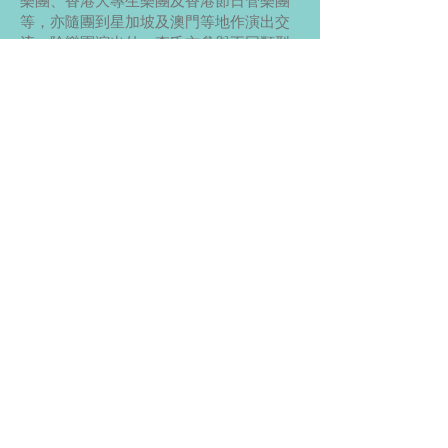
樂團、香港大專生樂團及香港節日管樂團
等，亦隨團到星加坡及澳門等地作演出交
流。除樂團演出外，李氏亦參與不同類型
的演出，包括在「東亞新聲」新音樂演奏
會及香港教育學院15週年音樂劇擔任長笛
手，並獲添美古箏團邀請作獨奏者，同台
演出。
李氏近年致力於音樂教育。於香港浸會大
學文學(音樂)碩士(主修鋼琴教學及幼兒音
樂)畢業後，全心投入培訓兒童音樂發展。
擔任多間中小學及幼稚園的樂器班及樂理
導師，亦獲邀出任音樂事務統籌處暑期音
樂學堂講師。
開放時間
Monday-Friday 11am-9pm
Saturday 8am-8pm
Sunday 11am-8pm