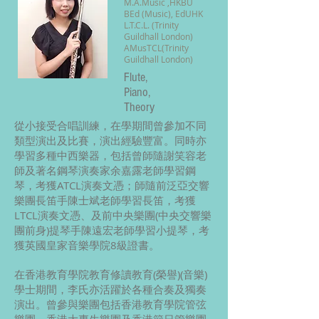
M.A.Music ,HKBU
BEd (Music), EdUHK
L.T.C.L. (Trinity
Guildhall London)
AMusTCL
(Trinity
Guildhall London)
Flute,
Piano,
Theory
從小接受合唱訓練，在學期間曾參加不同
類型演出及比賽，演出經驗豐富。同時亦
學習多種中西樂器，包括曾師隨謝笑容老
師及著名鋼琴演奏家余嘉露老師學習鋼
琴，考獲ATCL演奏文憑；師隨前泛亞交響
樂團長笛手陳士斌老師學習長笛，考獲
LTCL演奏文憑、及前中央樂團(中央交響樂
團前身)提琴手陳遠宏老師學習小提琴，考
獲英國皇家音樂學院8級證書。
在香港教育學院教育修讀教育(榮譽)(音樂)
學士期間，李氏亦活躍於各種合奏及獨奏
演出。曾參與樂團包括香港教育學院管弦