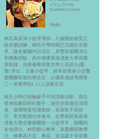
L.T.C.L. (Trinity
Guildhall London)
Violin
林氏為資深小提琴導師，六歲開始接受正
統音樂訓練，林氏中學時期已活躍於音樂
界，隨各樂團外訪演出，具豐富樂團演出
和獨奏經驗，高中後獲香港浸會大學音樂
系取錄，先後修畢音樂文學士及碩士(榮
譽) 學位，主修小提琴，師承前香港小交響
樂團團長龍向輝先生，以優異成績考獲聖
三一音樂學院L.T.C.L演奏文憑。
林氏少時已積極參予不同演奏活動，曾任
香港歌劇院特約樂手，過往亦曾擔任演唱
會、婚禮晚宴現場樂師，並為歌手容祖
兒、李克勤擔任伴奏等。在學期間為香港
浸會大學交響樂團第一小提琴手，隨團到
各地演出。林氏醉心教學，喜愛鑽研教學
法，修畢高大宜、奧福、達克羅士等音樂